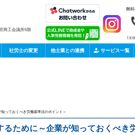
社会保険労務士法人 大和T&M
 一宮商工会議所5階
社労士の変更
他士業との連携
サービス一覧
が知っておくべき労働基準法のポイント～
するために～企業が知っておくべき