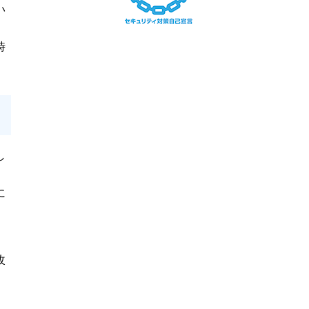
い
時
し
に
改