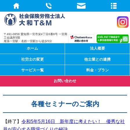
社会保険労務
〒491-0858 愛知県一宮市栄4丁目6番8号 一宮商
工会議所5階
尾張一宮駅・名鉄一宮駅から徒歩5分
ホーム
法人概要
社労士の変更
他士業との連携
サービス一覧
料金・プラン
お問い合わせ
各種セミナーのご案内
【終了】
令和5年5月16日 新年度に考えたい！ 優秀な社
員が安心する職場づくりの秘訣