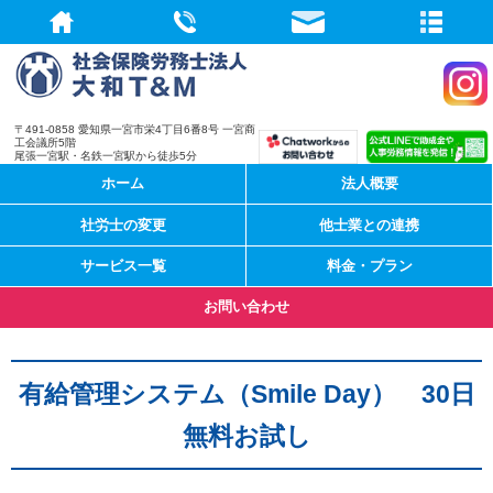
社会保険労務
〒491-0858 愛知県一宮市栄4丁目6番8号 一宮商
工会議所5階
尾張一宮駅・名鉄一宮駅から徒歩5分
ホーム
法人概要
社労士の変更
他士業との連携
サービス一覧
料金・プラン
お問い合わせ
有給管理システム（Smile Day） 30日
無料お試し