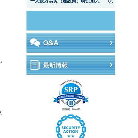
一人親方労災（建設業）特別加入
い
。
ま