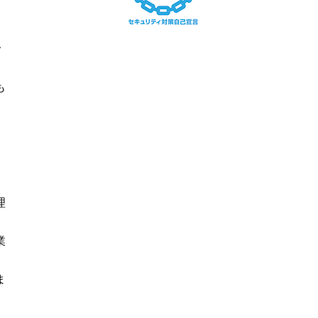
で
も
理
業
ま