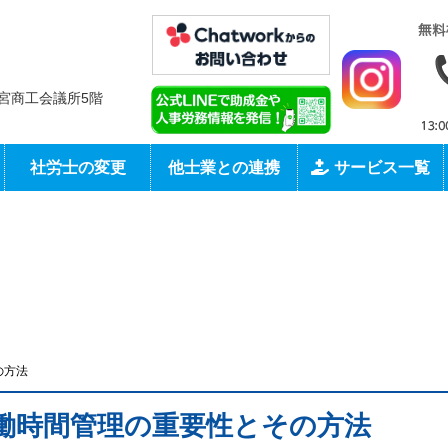
社会保険労務士法人 大和T&M
 一宮商工会議所5階
社労士の変更
他士業との連携
サービス一覧
の方法
働時間管理の重要性とその方法