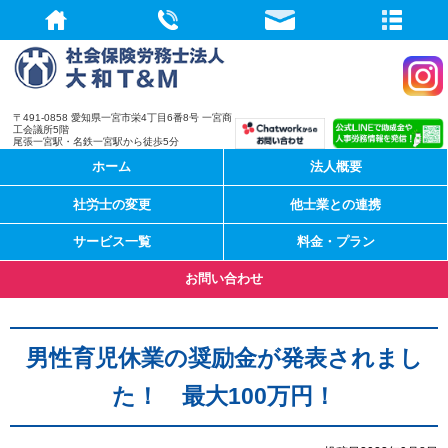
社会保険労務
〒491-0858 愛知県一宮市栄4丁目6番8号 一宮商
工会議所5階
尾張一宮駅・名鉄一宮駅から徒歩5分
ホーム
法人概要
社労士の変更
他士業との連携
サービス一覧
料金・プラン
お問い合わせ
男性育児休業の奨励金が発表されまし
た！ 最大100万円！