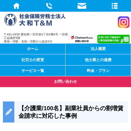
社会保険労務
〒491-0858 愛知県一宮市栄4丁目6番8号 一宮商
工会議所5階
尾張一宮駅・名鉄一宮駅から徒歩5分
ホーム
法人概要
社労士の変更
他士業との連携
サービス一覧
料金・プラン
お問い合わせ
【介護業/100名】副業社員からの割増賃
金請求に対応した事例